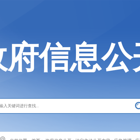
政府信息公