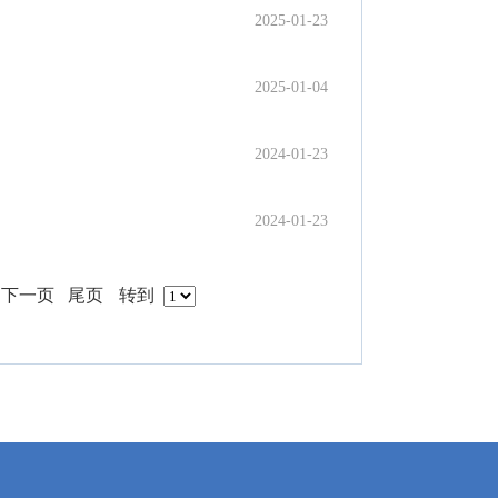
2025-01-23
2025-01-04
2024-01-23
2024-01-23
下一页
尾页
转到