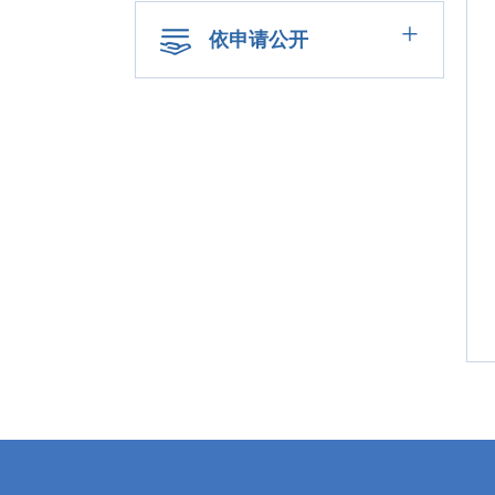
+
依申请公开