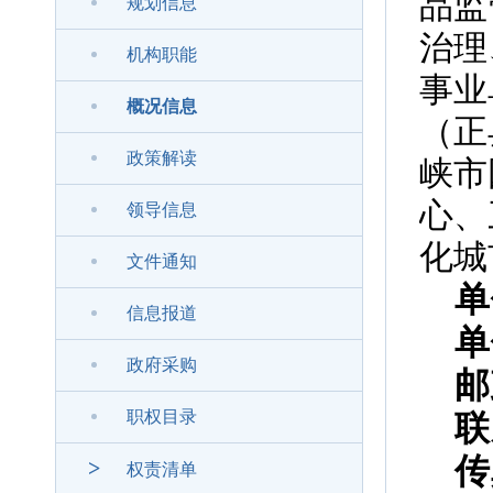
品监
规划信息
治理
机构职能
事业
概况信息
（正
政策解读
峡市
心、
领导信息
化城
文件通知
单
信息报道
单
政府采购
邮
职权目录
联
传
>
权责清单