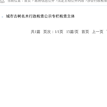
当前位置：
首页 >
政府信息公开 >
法定主动公开内容 >
涉企行政检查
城市古树名木行政检查公示专栏检查主体
共1篇
页次：1/1页
15篇/页
首页
上一页