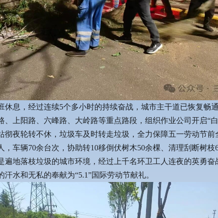
班休息，经过连续5个多小时的持续奋战，城市主干道已恢复畅
路、上阳路、六峰路、大岭路等重点路段，组织作业公司开启“白
站彻夜轮转不休，垃圾车及时转走垃圾，全力保障五一劳动节前
人，车辆70余台次，协助转10移倒伏树木50余棵、清理刮断树枝6
是遍地落枝垃圾的城市环境，经过上千名环卫工人连夜的英勇奋
汗水和无私的奉献为“5.1”国际劳动节献礼。