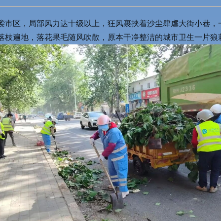
尘突袭市区，局部风力达十级以上，狂风裹挟着沙尘肆虐大街小巷
落枝遍地，落花果毛随风吹散，原本干净整洁的城市卫生一片狼