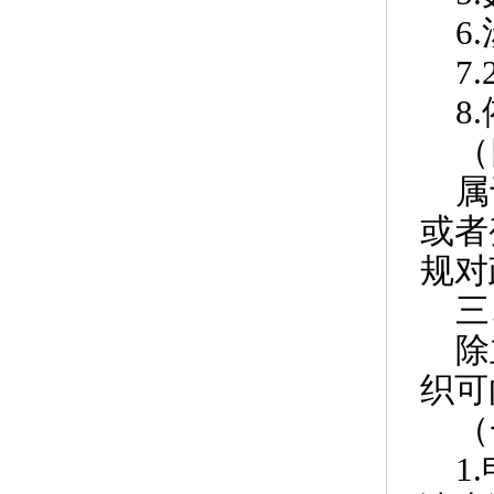
6
7
8
（
属
或者
规对
三
除
织可
（
1