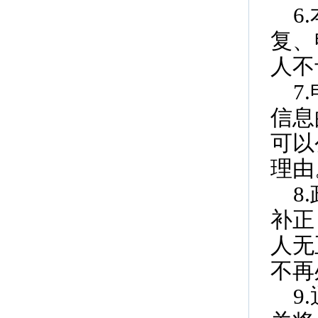
6
复、
人不
7
信息
可以
理由
8
补正
人无
不再
9