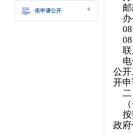
邮
+
依申请公开
办
0
0
联
电
公开
开申
二
（
按
政府