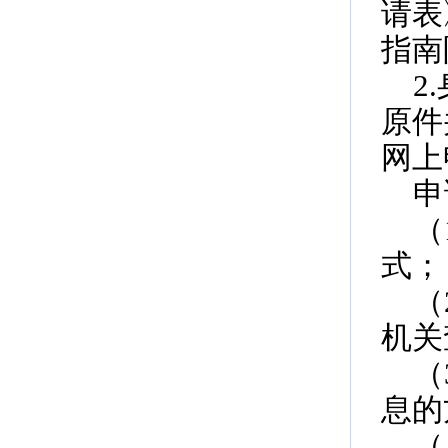
请表
指南
2
原件
网上
申
（
式；
（
机关
（
息的
（