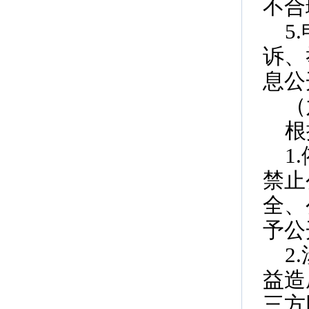
不合
5
诉、
息公
（
根
1
禁止
全、
予公
2
益造
三方