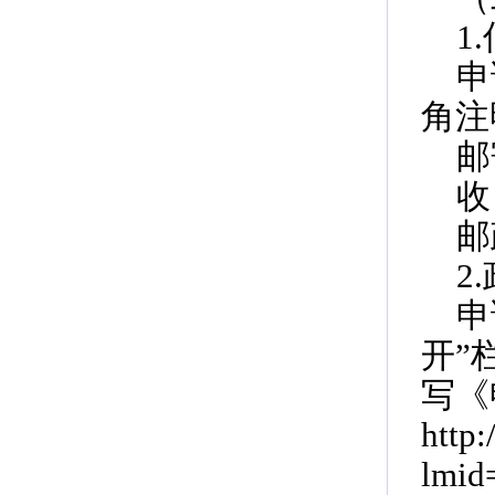
1
申
角注
邮
收
邮
2
申
开”
写《
http
lmid