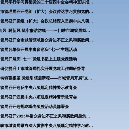
市城管局举行学习贯彻党的二十届四中全会精神宣讲报告会
市城市管理局召开党组（扩大）会议传达学习贯彻党的二十届四中全会精神
市城管局召开党组（扩大）会议总结深入贯彻中央八项规定精神学习教育
纠“四风”树新风 筑牢廉洁防线——三门峡市城管局举办党风廉政教育专题讲座
市城管局召开全市城管领域群众身边不正之风和腐败问题集中整治工作推进会
管局各单位开展丰富多彩庆“七一”主题活动
管局开展庆“七一”党组书记上主题党课活动
调研促提升！市城管局扎实开展党建工作调研督导
党课铸魂强根基 党建引领启新程——市城管局开展“支部书记讲党课”暨优秀党课选拔活动
城管局召开违反中央八项规定精神警示教育会
城管局召开违反中央八项规定精神警示教育会
城管局召开违规吃喝专项整治动员部署会
市城管局召开2025年群众身边不正之风和腐败问题集中整治民生实事推进会
三门峡市城管局举办深入贯彻中央八项规定精神学习教育读书班