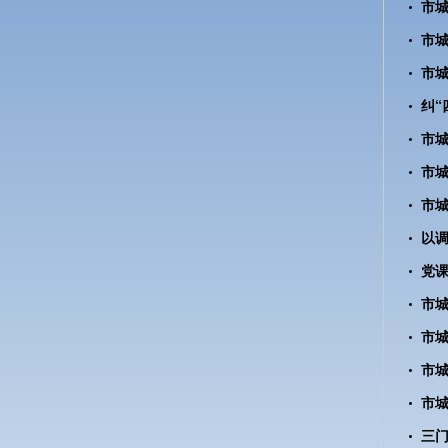
市城
市城
以
市
市
市