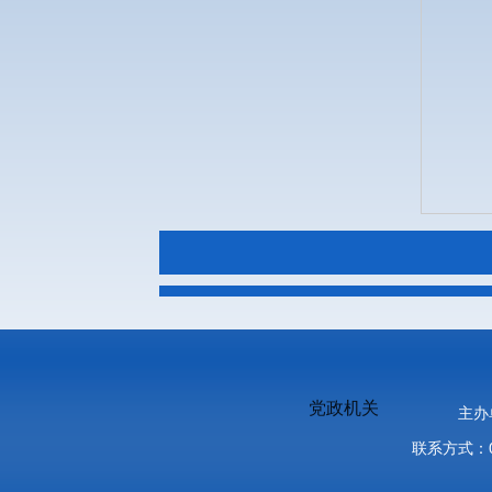
党政机关
主办
联系方式：03