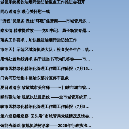
市城管系统餐饮油烟污染防治重点工作推进会召开
同心送清凉 暖心关怀慰一线
走好“流程”优服务 做优“环境”促营商——市城管局多措并举优化营商环境
一线察实情 精准提质效——党组书记、局长杨宸专题调研主城区环境卫生工作
格落实工作要求，加快推进油烟污染防治工作
【县市冬天】示范区城管执法大队：检查安全生产，筑牢安全防线
用心用情处置热线诉求 实干担当书写为民答卷——市城管局抓实12345热线办理工作
三门峡市园林绿化精细化管理工作周工作简报（7月15日至7月21日）
部门协同联动集中整治东部片区停车乱象
炎炎夏日送清凉 致敬城市美容师——三门峡市城市管理局联合爱心企业开展慰问活动
以训赋能强法治 规范执法提质效 ——全市城管系统开展法治建设专题培训
三门峡市园林绿化精细化管理工作周工作简报（7月8日至7月14日）
市委第六巡察组巡察“回头看”市城管局党组情况反馈会议召开
以学铸能夯基础 依规执法树形象——2026年行政执法能力建设培训