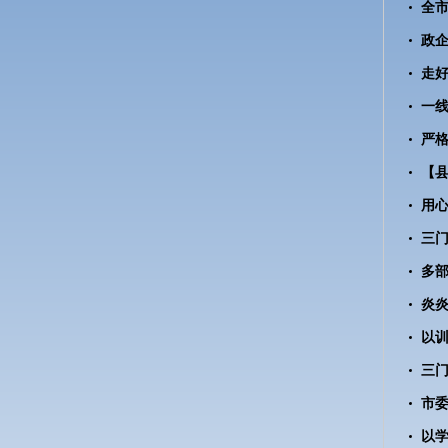
全
政企
严
多