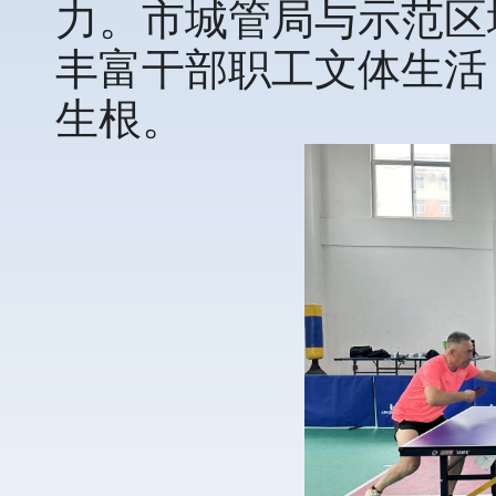
力。市城管局与示范区
丰富干部职工文体生活
生根。