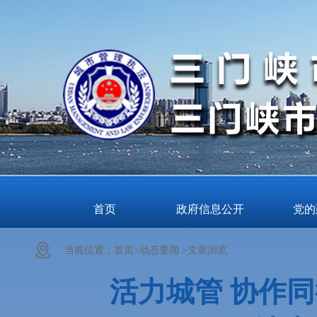
首页
政府信息公开
党的
当前位置：
首页>
动态要闻 >
文章浏览
活力城管 协作