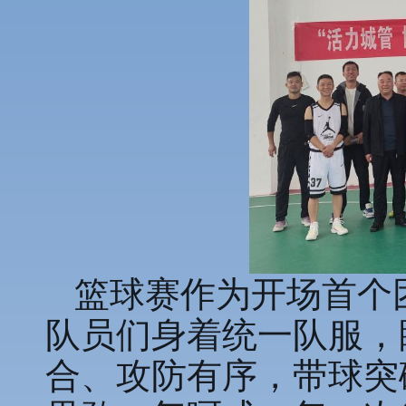
篮球赛作为开场首个
队员们身着统一队服，
合、攻防有序，带球突