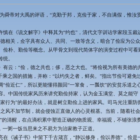
为舜帝对大禹的评语，“克勤于邦，克俭于家，不自满假，惟汝贤
许慎在《说文解字》中释其为“约也”，清代文字训诂学家段玉裁
品德相关，佥字具有众人、共同、一致等含义，暗合了俭应为公
、俭朴、勤俭等概念。从甲骨文到现代简体字的演变过程中可看
传统。
》有云：“俭，德之共也；侈，恶之大也。”将俭视为所有美德的
千乘之国的措施，并称：“以约失之者，鲜矣。”指出节俭可避
“俭近仁”，所以更能懂得颜回“一箪食，一瓢饮”的安贫乐道之
容。中国传统家风历来讲究勤俭持家，认为金玉满堂、莫之能守
败家行为”的最好办法，就是树立勤俭上进的家风。司马光注重防
靡之风不加节制，就会侵蚀正直做人的心灵根基。当前，随着社
节”的清醒，在点滴积累中塑造正确的物质观、幸福观，不铺张
”，一粥一饭当思来之不易方为治家教子正道。
亮在《诫子书》中留下千古箴言，“静以修身，俭以养德”，俭是