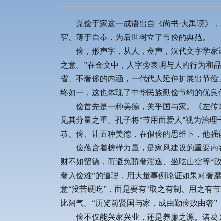
克俭于家这一成语出自《尚书·大禹谟》，
宿、薄于自奉，为后世树立了节俭的典范。
俭，形声字，从人，佥声，汉代文字学家
之意。”在金文中，人字旁表明与人的行为和
省、不奢侈的内涵，一代代人延伸扩展出节俭
终如一，这也体现了中华民族勤俭节约的优良
俭首先是一种美德，关乎国与家。《左传
见其分量之重。孔子将“节用而爱人”视为治理
恭、俭、让五种美德，在倡俭的思维下，他强调
俭蕴含着榜样力量，是家风建设的重要内
财不如留德，而避免骄奢淫逸、坐吃山空等“
奢入俭难”的道理，用大量事例论证如果对奢
意“没苦硬吃”，而是要有“取之有制、用之有
比阔气。“历览前贤国与家，成由勤俭败由奢
俭不仅能兴家兴业，还是养廉之源。诸葛