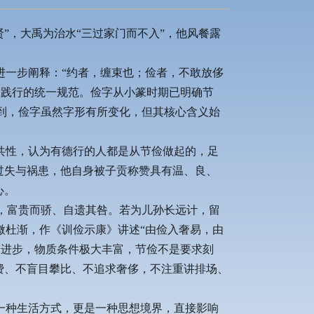
”，大禹为治水“三过家门而不入”，他风餐露
进一步阐释：“约者，缠束也；俭者，不敢放侈
众践行的统一规范。俭字从小篆时期已明确节
到，俭字虽然字形有所变化，但其核心含义始
共性，认为有德行的人都是从节俭做起的，足
免过失与祸患，他自身被子贡称赞具有温、良、
心。
，富贵而骄、自遗其咎。若为儿孙长远计，留
微杜渐，作《训俭示康》讲述“由俭入奢易，由
会进步，物质条件极大丰富，节俭不是要求刻
浪费、不盲目攀比、不追求奢侈，不注重讲排场、
一种生活方式，更是一种思想境界，直接影响