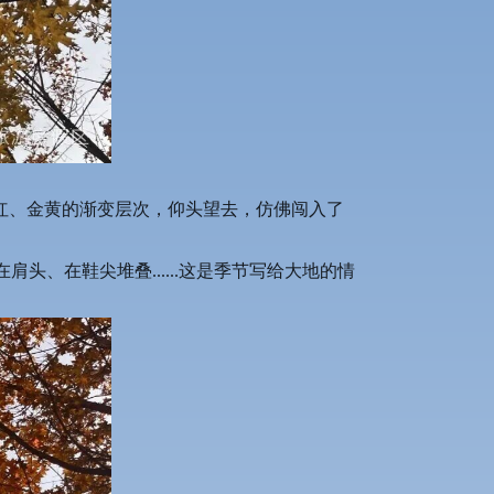
红、金黄的渐变层次，仰头望去，仿佛闯入了
、在鞋尖堆叠......这是季节写给大地的情