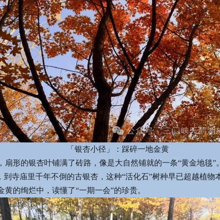
「银杏小径」：踩碎一地金黄
，扇形的银杏叶铺满了砖路，像是大自然铺就的一条“黄金地毯”
句，到寺庙里千年不倒的古银杏，这种“活化石”树种早已超越植
金黄的绚烂中，读懂了“一期一会”的珍贵。