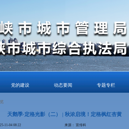
党的建设
动态要闻
专题专栏
览
天鹅季·定格光影（二） | 秋浓启境！定格枫红杏黄
25-11-04 08:22
来源：
宣传科