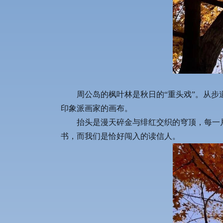
周公岛的枫叶林是秋日的“重头戏”。从
印象派画家的画布。
抬头是漫天碎金与绯红交织的穹顶，每一片
书，而我们是恰好闯入的读信人。