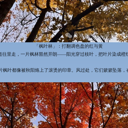
「枫叶林」：打翻调色盘的红与黄
步道往里走，一片枫林豁然开朗——阳光穿过枝叶，把叶片染成橙
枫叶都像被秋阳烙上了滚烫的印章。风过处，它们簌簌坠落，在肩头