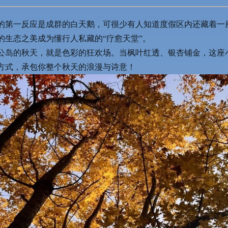
的第一反应是成群的白天鹅，可很少有人知道度假区内还藏着一座
的生态之美成为懂行人私藏的“疗愈天堂”。
公岛的秋天，就是色彩的狂欢场。当枫叶红透、银杏铺金，这座小
方式，承包你整个秋天的浪漫与诗意！