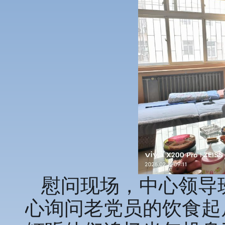
慰问现场，中心领导
心询问老党员的饮食起