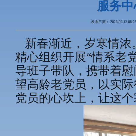
服务中
发布日期：
2026-02-13 08:2
新春渐近，岁寒情浓
精心组织开展“情系老
导班子带队，携带着慰
望高龄老党员，以实际
党员的心坎上，让这个