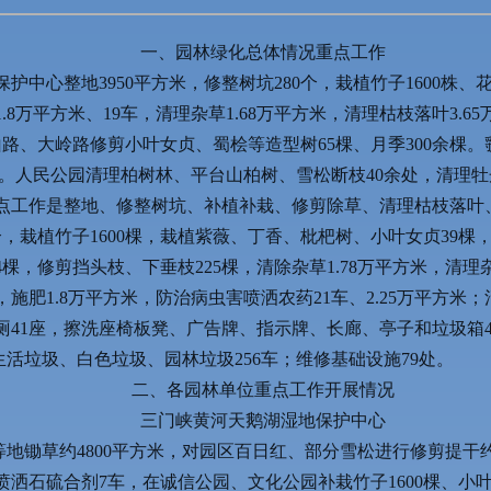
一、园林绿化总体情况重点工作
中心整地3950平方米，修整树坑280个，栽植竹子1600株、花
1.8万平方米、19车，清理杂草1.68万平方米，清理枯枝落叶3
山路、大岭路修剪小叶女贞、蜀桧等造型树65棵、月季300余棵
方米。人民公园清理柏树林、平台山柏树、雪松断枝40余处，清理牡
点工作是整地、修整树坑、补植补栽、修剪除草、清理枯枝落叶
7个，栽植竹子1600棵，栽植紫薇、丁香、枇杷树、小叶女贞39棵
4棵，修剪挡头枝、下垂枝225棵，清除杂草1.78万平方米，清理
方米，施肥1.8万平方米，防治病虫害喷洒农药21车、2.25万平方米
公厕41座，擦洗座椅板凳、广告牌、指示牌、长廊、亭子和垃圾箱41
生活垃圾、白色垃圾、园林垃圾256车；维修基础设施79处。
二、各园林单位重点工作开展情况
三门峡黄河天鹅湖湿地保护中心
地锄草约4800平方米，对园区百日红、部分雪松进行修剪提干约
喷洒石硫合剂7车，在诚信公园、文化公园补栽竹子1600棵、小