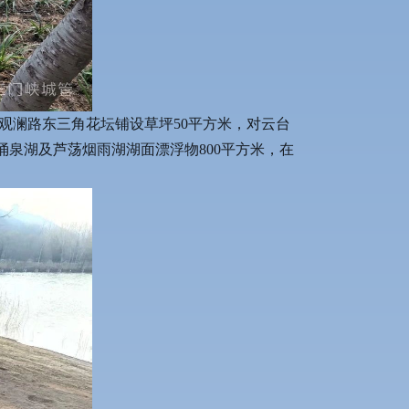
在观澜路东三角花坛铺设草坪50平方米，对云台
理涌泉湖及芦荡烟雨湖湖面漂浮物800平方米，在