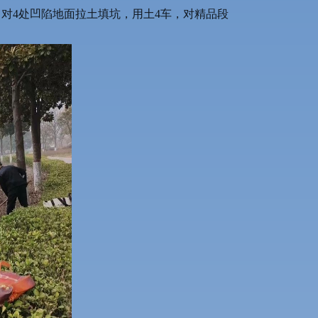
，对4处凹陷地面拉土填坑，用土4车，对精品段