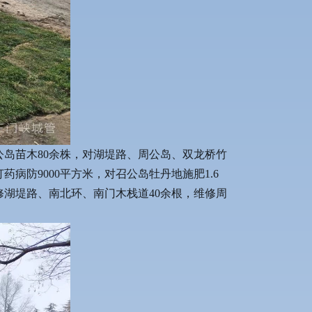
公岛苗木80余株，对湖堤路、周公岛、双龙桥竹
病防9000平方米，对召公岛牡丹地施肥1.6
修湖堤路、南北环、南门木栈道40余根，维修周