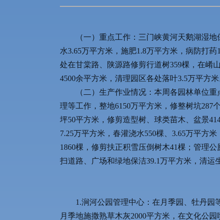
（一）重点工作：三门峡黄河天鹅湖湿地保护
水3.65万平方米，施肥1.8万平方米，病防打药
处在甘棠路、陕源路修剪行道树359棵，在崤
4500余平方米，清理园区各处落叶3.5万平
（二）生产作业情况：本周各园林单位重
理等工作，整地6150万平方米，修整树坑28
坪50平方米，修剪造型树、球类苗木、盆景41
7.25万平方米，春灌浇水550棵、3.65万平
1860棵，修剪扶正积雪压倒树木41棵；管理
扫道路、广场和绿地保洁39.1万平方米，清运
1.涧河公园管理中心：在月季园、牡丹园等
月季地施撒熟草木灰2000平方米，在文化公园