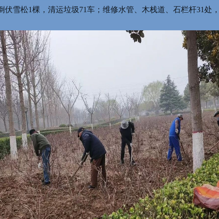
倒伏雪松1棵，清运垃圾71车；维修水管、木栈道、石栏杆31处