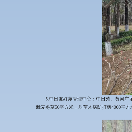
5.中日友好苑管理中心：中日苑、黄河广场
栽麦冬草50平方米，对苗木病防打药4000平