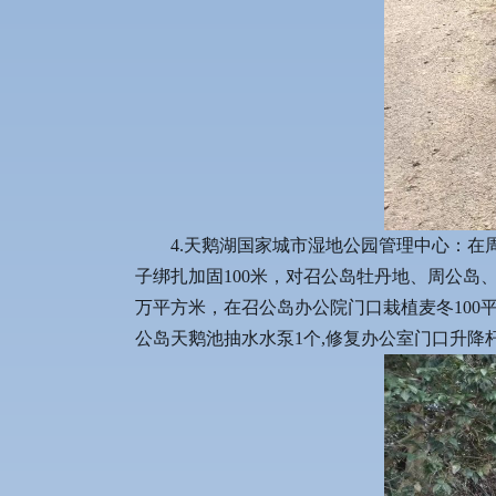
4.天鹅湖国家城市湿地公园管理中心：在
子绑扎加固100米，对召公岛牡丹地、周公岛、
万平方米，在召公岛办公院门口栽植麦冬100
公岛天鹅池抽水水泵1个,修复办公室门口升降