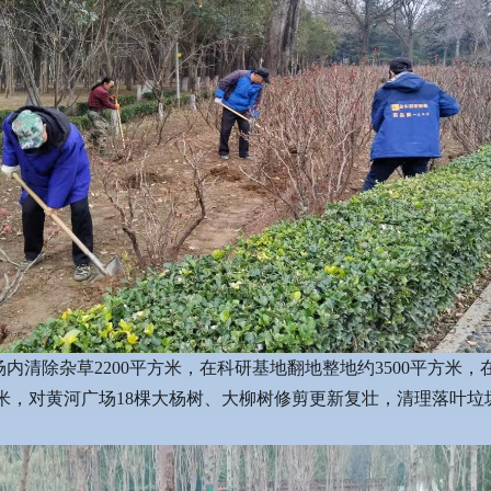
内清除杂草2200平方米，在科研基地翻地整地约3500平方米，
方米，对黄河广场18棵大杨树、大柳树修剪更新复壮，清理落叶垃圾