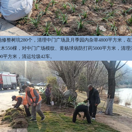
地修整树坑280个，清理中门广场及月季园内杂草4800平方米，
木550棵，对中门广场模纹、黄杨球病防打药5000平方米，清
0平方米，清运垃圾42车。