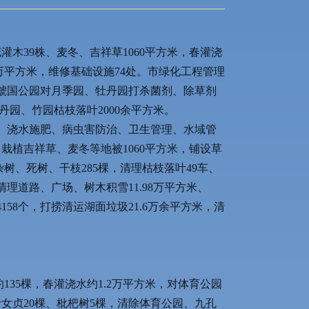
灌木39株、麦冬、吉祥草1060平方米，春灌浇
.65万平方米，维修基础设施74处。市绿化工程管理
。虢国公园对月季园、牡丹园打杀菌剂、除草剂
丹园、竹园枯枝落叶2000余平方米。
、浇水施肥、病虫害防治、卫生管理、水域管
，栽植吉祥草、麦冬等地被1060平方米，铺设草
杂树、死树、干枝285棵，清理枯枝落叶49车、
；清理道路、广场、树木积雪11.98万平方米、
58个，打捞清运湖面垃圾21.6万余平方米，清
135棵，春灌浇水约1.2万平方米，对体育公园
叶女贞20棵、枇杷树5棵，清除体育公园、九孔