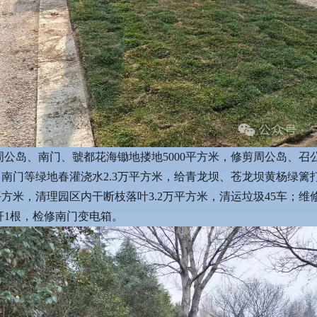
周公岛、南门、虢都花海锄地搂地5000平方米，修剪周公岛、召
南门等绿地春灌浇水2.3万平方米，给青龙坝、苍龙坝黄杨绿篱打药
平方米，清理园区内干断枝落叶3.2万平方米，清运垃圾45车；维
杆1根，检修南门变电箱。