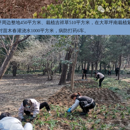
坪周边整地450平方米、栽植吉祥草510平方米，在大草坪南栽植
对苗木春灌浇水1000平方米，病防打药6车。