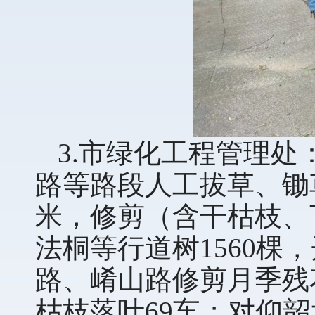
3.市绿化工程管理
路等路段人工拔草、锄草
米，修剪（含干枯枝、
法桐等行道树1560棵
路、崤山路修剪月季残花
枯枝落叶69车；对仰