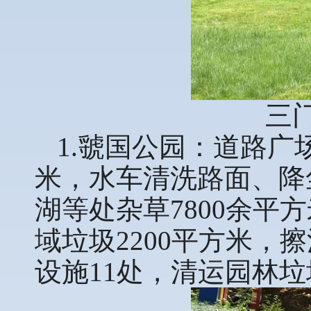
三
1.虢国公园：道路广
米，水车清洗路面、降
湖等处杂草7800余平
域垃圾2200平方米，
设施11处，清运园林垃