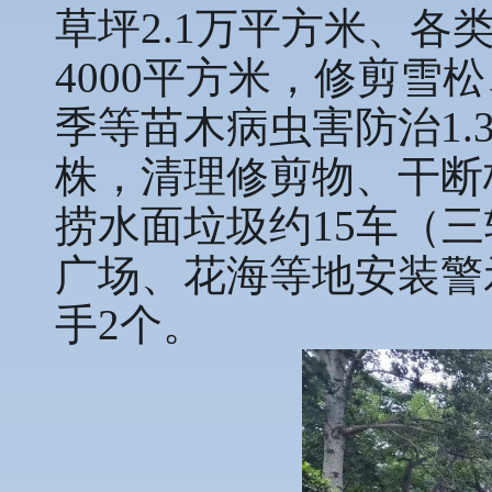
草坪2.1万平方米、各
4000平方米，修剪雪
季等苗木病虫害防治1.
株，清理修剪物、干断枝
捞水面垃圾约15车（
广场、花海等地安装警
手2个。