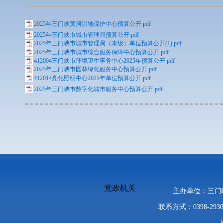
2025年三门峡黄河湿地保护中心预算公开.pdf
2025年三门峡市城市管理局预算公开.pdf
2025年三门峡市城市管理局（本级）单位预算公开(1).pdf
2025年三门峡市城市综合服务保障中心预算公开.pdf
412004三门峡市环境卫生事务中心2025年预算公开.pdf
2025年三门峡市园林绿化服务中心预算公开.pdf
412014亮化照明中心2025年单位预算公开.pdf
2025年三门峡市数字化城市服务中心预算公开.pdf
党政机关
主办单位：三
联系方式：0398-2930